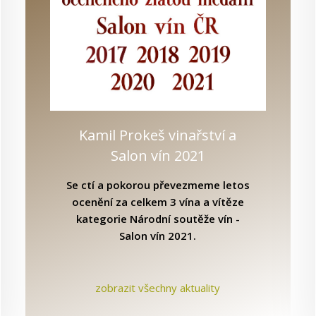
n 2021
m
020
Kdo je Ing. Kamil Prokeš, Ph.D.?
Kamil Prokeš vinařství a Salo
Kamil Prokeš vinařství a
Salon vín 2021
Se ctí a pokorou převezmeme letos
ocenění za celkem 3 vína a vítěze
kategorie Národní soutěže vín -
Salon vín 2021.
zobrazit všechny aktuality