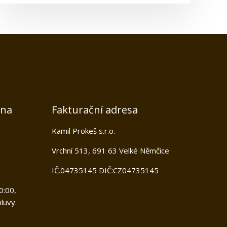
jna
Fakturační adresa
Kamil Prokeš s.r.o.
Vrchní 513, 691 63 Velké Němčice
IČ.04735145 DIČ:CZ04735145
0:00,
luvy.