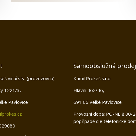
t
Samoobslužná prode
keš vinařství (provozovna)
Kamil Prokeš s.r.o.
ky 1221/3,
Hlavní 462/46,
lké Pavlovice
691 66 Velké Pavlovice
lprokes.cz
Provozní doba: PO-NE 8:00-2
popřípadě dle telefonické dom
029080