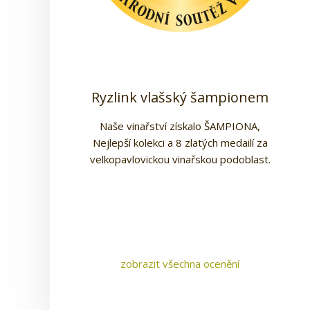
3x Ryzlink vlašský v Salonu ví
Ryzlink vlašský šampione
3x Parlamentní víno 2
Ryzlink vlašský šampionem
Naše vinařství získalo ŠAMPIONA,
Nejlepší kolekci a 8 zlatých medailí za
velkopavlovickou vinařskou podoblast.
zobrazit všechna ocenění