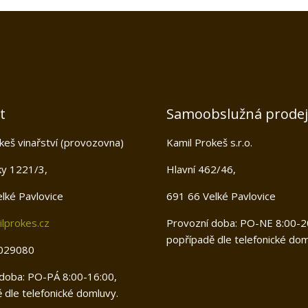
t
Samoobslužná prode
keš vinařství (provozovna)
Kamil Prokeš s.r.o.
ky 1221/3,
Hlavní 462/46,
lké Pavlovice
691 66 Velké Pavlovice
lprokes.cz
Provozní doba: PO-NE 8:00-2
popřípadě dle telefonické dom
029080
doba: PO-PÁ 8:00-16:00,
 dle telefonické domluvy.