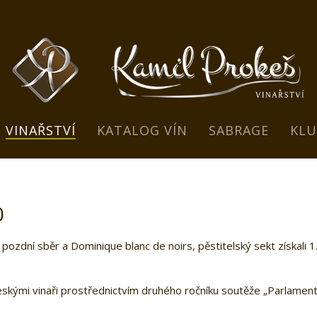
VINAŘSTVÍ
KATALOG VÍN
SABRAGE
KLU
0
pozdní sběr a Dominique blanc de noirs, pěstitelský sekt získali 1
skými vinaři prostřednictvím druhého ročníku soutěže „Parlament