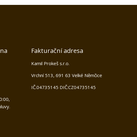
jna
Fakturační adresa
Kamil Prokeš s.r.o.
Vrchní 513, 691 63 Velké Němčice
IČ.04735145 DIČ:CZ04735145
0:00,
luvy.