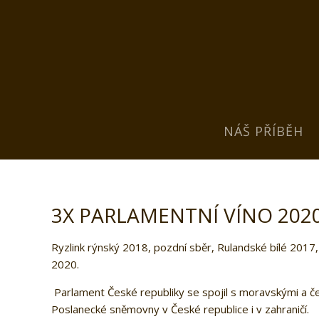
NÁŠ PŘÍBĚH
3X PARLAMENTNÍ VÍNO 202
Ryzlink rýnský 2018, pozdní sběr, Rulandské bílé 2017, 
2020.
Parlament České republiky se spojil s moravskými a če
Poslanecké sněmovny v České republice i v zahraničí.