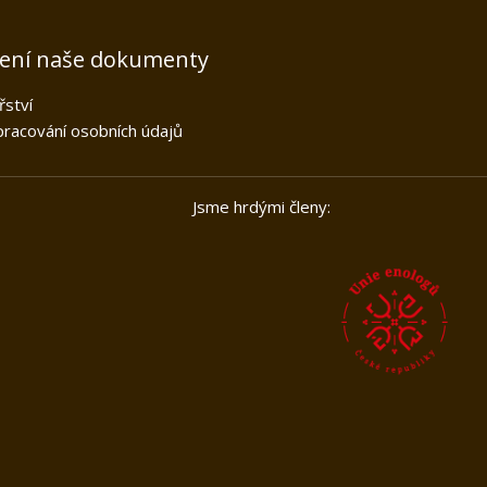
žení naše dokumenty
řství
racování osobních údajů
kou unií Jsme hrdými členy: