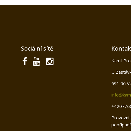
Sociální sítě
Kontak
Kamil Pro
U Zastáv
691 06 Ve
info@kami
+420776
Provozní 
popřípadě